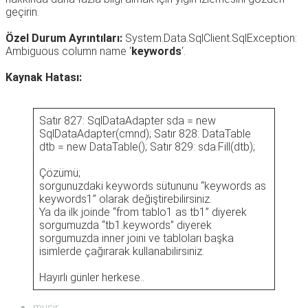
geçirin.
Özel Durum Ayrıntıları:
System.Data.SqlClient.SqlException:
Ambiguous column name ‘
keywords
‘.
Kaynak Hatası:
Satır 827: SqlDataAdapter sda = new
SqlDataAdapter(cmnd); Satır 828: DataTable
dtb = new DataTable(); Satır 829: sda.Fill(dtb);
Çözümü;
sorgunuzdaki keywords sütununu “keywords as
keywords1” olarak değiştirebilirsiniz.
Ya da ilk joinde “from tablo1 as tb1” diyerek
sorgumuzda “tb1.keywords” diyerek
sorgumuzda inner joini ve tabloları başka
isimlerde çağırarak kullanabilirsiniz.
Hayırlı günler herkese..
musir