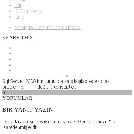
Sql
0 Comments
Like
Ambiguous column name hatası
SHARE THIS
Sql Server 2008 kurulumunda karşılaşılabilecek olası
problemler.
→
←
değişik konseptler.
0
YORUMLAR
BIR YANIT YAZIN
E-posta adresiniz yayınlanmayacak.
Gerekli alanlar
*
ile
işaretlenmişlerdir