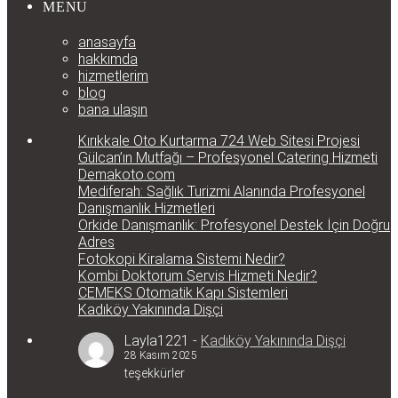
MENU
anasayfa
hakkımda
hizmetlerim
blog
bana ulaşın
Kırıkkale Oto Kurtarma 724 Web Sitesi Projesi
Gülcan’ın Mutfağı – Profesyonel Catering Hizmeti
Demakoto.com
Mediferah: Sağlık Turizmi Alanında Profesyonel
Danışmanlık Hizmetleri
Orkide Danışmanlık: Profesyonel Destek İçin Doğru
Adres
Fotokopi Kiralama Sistemi Nedir?
Kombi Doktorum Servis Hizmeti Nedir?
CEMEKS Otomatik Kapı Sistemleri
Kadıköy Yakınında Dişçi
Layla1221
-
Kadıköy Yakınında Dişçi
28 Kasım 2025
teşekkürler