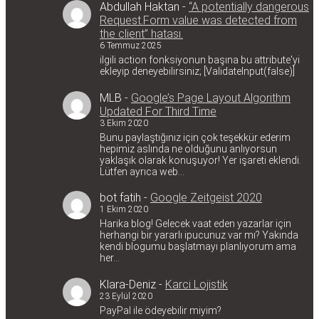
Abdullah Haktan
-
“A potentially dangerous
Request.Form value was detected from
the client” hatası.
6 Temmuz 2025
ilgili action fonksiyonun başına bu attribute'yi
ekleyip deneyebilirsiniz; [ValidateInput(false)]
MLB
-
Google’s Page Layout Algorithm
Updated For Third Time
3 Ekim 2020
Bunu paylaştığınız için çok teşekkür ederim
hepimiz aslında ne olduğunu anlıyorsun
yaklaşık olarak konuşuyor! Yer işareti eklendi.
Lütfen ayrıca web…
bot fatih
-
Google Zeitgeist 2020
1 Ekim 2020
Harika blog! Gelecek vaat eden yazarlar için
herhangi bir yararlı ipucunuz var mı? Yakında
kendi blogumu başlatmayı planlıyorum ama
her…
Klara-Deniz
-
Karci Lojistik
23 Eylül 2020
PayPal ile ödeyebilir miyim?