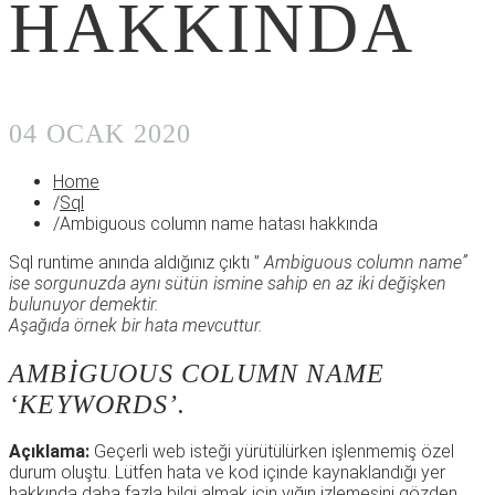
HAKKINDA
04 OCAK 2020
Home
/
Sql
/
Ambiguous column name hatası hakkında
Sql runtime anında aldığınız çıktı ”
Ambiguous column name”
ise sorgunuzda aynı sütün ismine sahip en az iki değişken
bulunuyor demektir.
Aşağıda örnek bir hata mevcuttur.
AMBIGUOUS COLUMN NAME
‘KEYWORDS’.
Açıklama:
Geçerli web isteği yürütülürken işlenmemiş özel
durum oluştu. Lütfen hata ve kod içinde kaynaklandığı yer
hakkında daha fazla bilgi almak için yığın izlemesini gözden