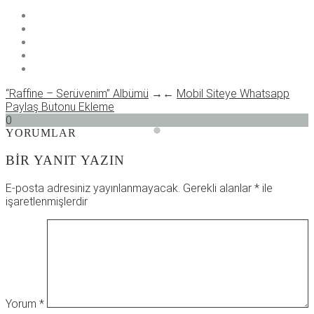
“Raffine – Serüvenim” Albümü
→
←
Mobil Siteye Whatsapp
Paylaş Butonu Ekleme
0
YORUMLAR
BIR YANIT YAZIN
E-posta adresiniz yayınlanmayacak.
Gerekli alanlar
*
ile
işaretlenmişlerdir
Yorum
*