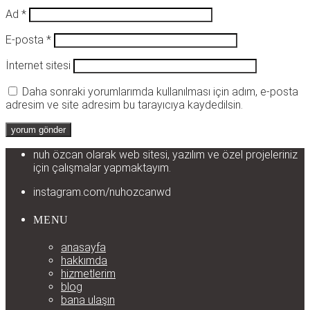
Ad
*
E-posta
*
İnternet sitesi
Daha sonraki yorumlarımda kullanılması için adım, e-posta
adresim ve site adresim bu tarayıcıya kaydedilsin.
nuh özcan olarak web sitesi, yazılım ve özel projeleriniz
için çalışmalar yapmaktayım.
instagram.com/nuhozcanwd
MENU
anasayfa
hakkımda
hizmetlerim
blog
bana ulaşın