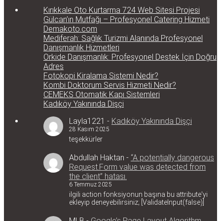
Kırıkkale Oto Kurtarma 724 Web Sitesi Projesi
Gülcan’ın Mutfağı – Profesyonel Catering Hizmeti
Demakoto.com
Mediferah: Sağlık Turizmi Alanında Profesyonel
Danışmanlık Hizmetleri
Orkide Danışmanlık: Profesyonel Destek İçin Doğru
Adres
Fotokopi Kiralama Sistemi Nedir?
Kombi Doktorum Servis Hizmeti Nedir?
CEMEKS Otomatik Kapı Sistemleri
Kadıköy Yakınında Dişçi
Layla1221
-
Kadıköy Yakınında Dişçi
28 Kasım 2025
teşekkürler
Abdullah Haktan
-
“A potentially dangerous
Request.Form value was detected from
the client” hatası.
6 Temmuz 2025
ilgili action fonksiyonun başına bu attribute'yi
ekleyip deneyebilirsiniz; [ValidateInput(false)]
MLB
-
Google’s Page Layout Algorithm