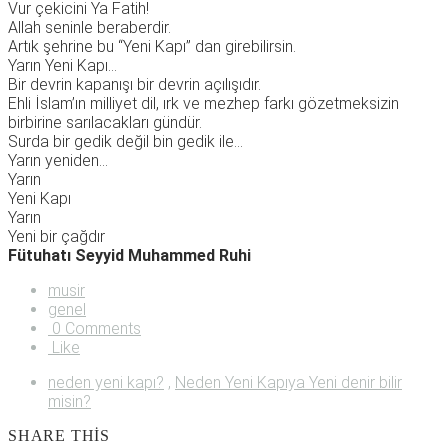
Vur çekicini Ya Fatih!
Allah seninle beraberdir.
Artık şehrine bu “Yeni Kapı” dan girebilirsin.
Yarın Yeni Kapı…
Bir devrin kapanışı bir devrin açılışıdır.
Ehli İslam’ın milliyet dil, ırk ve mezhep farkı gözetmeksizin
birbirine sarılacakları gündür.
Surda bir gedik değil bin gedik ile…
Yarın yeniden…
Yarın
Yeni Kapı
Yarın
Yeni bir çağdır
Fütuhatı Seyyid Muhammed Ruhi
musir
genel
0 Comments
Like
neden yeni kapı?
,
Neden Yeni Kapıya Yeni denir bilir
misin?
SHARE THIS