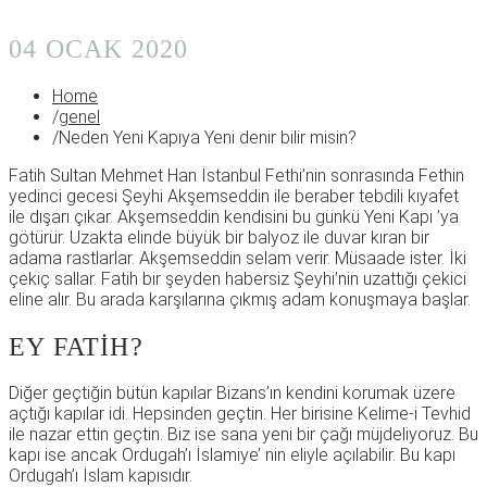
04 OCAK 2020
Home
/
genel
/
Neden Yeni Kapıya Yeni denir bilir misin?
Fatih Sultan Mehmet Han İstanbul Fethi’nin sonrasında Fethin
yedinci gecesi Şeyhi Akşemseddin ile beraber tebdili kıyafet
ile dışarı çıkar. Akşemseddin kendisini bu günkü Yeni Kapı ’ya
götürür. Uzakta elinde büyük bir balyoz ile duvar kıran bir
adama rastlarlar. Akşemseddin selam verir. Müsaade ister. İki
çekiç sallar. Fatih bir şeyden habersiz Şeyhi’nin uzattığı çekici
eline alır. Bu arada karşılarına çıkmış adam konuşmaya başlar.
EY FATIH?
Diğer geçtiğin bütün kapılar Bizans’ın kendini korumak üzere
açtığı kapılar idi. Hepsinden geçtin. Her birisine Kelime-i Tevhid
ile nazar ettin geçtin. Biz ise sana yeni bir çağı müjdeliyoruz. Bu
kapı ise ancak Ordugah’ı İslamiye’ nin eliyle açılabilir. Bu kapı
Ordugah’ı İslam kapısıdır.